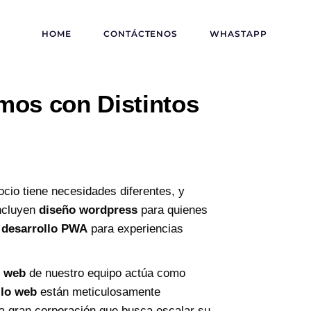
HOME
CONTÁCTENOS
WHASTAPP
mos con Distintos
io tiene necesidades diferentes, y
incluyen
diseño wordpress
para quienes
y
desarrollo PWA
para experiencias
r web
de nuestro equipo actúa como
llo web
están meticulosamente
a gran corporación que busca escalar su