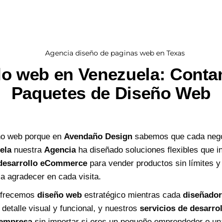
lo web en Venezuela: Conta
Paquetes de Diseño Web
ño web porque en
Avendaño Design
sabemos que cada negoc
ela
nuestra
Agencia
ha diseñado soluciones flexibles que 
desarrollo eCommerce
para vender productos sin límites 
 a agradecer en cada visita.
frecemos
diseño web
estratégico mientras cada
diseñado
detalle visual y funcional, y nuestros
servicios de desarro
 empresa
sin importar si eres un pequeño emprendedor o un