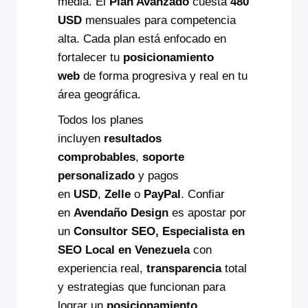
media. El
Plan Avanzado
cuesta
480
USD
mensuales para competencia
alta. Cada plan está enfocado en
fortalecer tu
posicionamiento
web
de forma progresiva y real en tu
área geográfica.
Todos los planes
incluyen
resultados
comprobables
,
soporte
personalizado
y pagos
en
USD
,
Zelle
o
PayPal
. Confiar
en
Avendaño Design
es apostar por
un
Consultor SEO, Especialista en
SEO Local en Venezuela
con
experiencia real,
transparencia
total
y estrategias que funcionan para
lograr un
posicionamiento