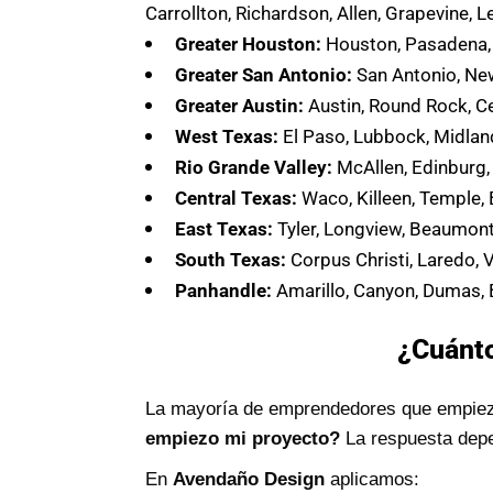
Carrollton, Richardson, Allen, Grapevine, L
Greater Houston:
Houston, Pasadena, 
Greater San Antonio:
San Antonio, New 
Greater Austin:
Austin, Round Rock, Ce
West Texas:
El Paso, Lubbock, Midlan
Rio Grande Valley:
McAllen, Edinburg, 
Central Texas:
Waco, Killeen, Temple, 
East Texas:
Tyler, Longview, Beaumont
South Texas:
Corpus Christi, Laredo, Vi
Panhandle:
Amarillo, Canyon, Dumas,
¿Cuánto
La mayoría de emprendedores que empiez
empiezo mi proyecto?
La respuesta depe
En
Avendaño Design
aplicamos: