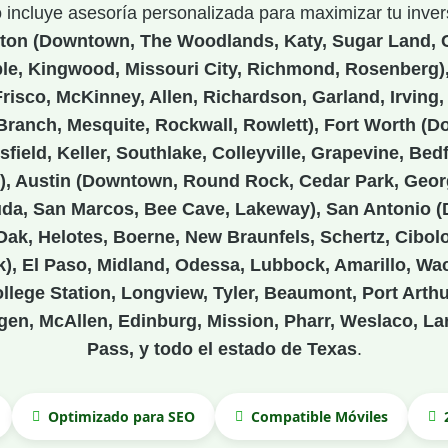
incluye asesoría personalizada para maximizar tu inver
ton (Downtown, The Woodlands, Katy, Sugar Land, C
e, Kingwood, Missouri City, Richmond, Rosenberg),
isco, McKinney, Allen, Richardson, Garland, Irving, 
ranch, Mesquite, Rockwall, Rowlett), Fort Worth (D
field, Keller, Southlake, Colleyville, Grapevine, Bed
s), Austin (Downtown, Round Rock, Cedar Park, Georg
uda, San Marcos, Bee Cave, Lakeway), San Antonio
Oak, Helotes, Boerne, New Braunfels, Schertz, Cibolo,
), El Paso, Midland, Odessa, Lubbock, Amarillo, Wac
llege Station, Longview, Tyler, Beaumont, Port Arthu
gen, McAllen, Edinburg, Mission, Pharr, Weslaco, La
Pass, y todo el estado de Texas
.
Optimizado para SEO
Compatible Móviles