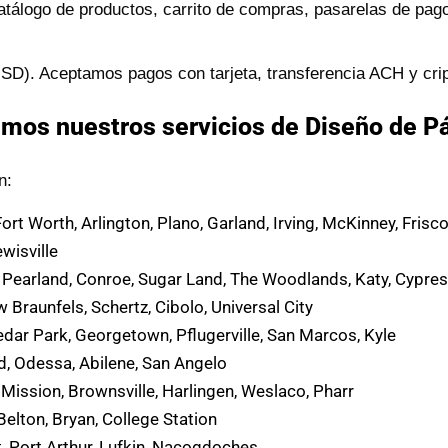
catálogo de productos, carrito de compras, pasarelas de pago
USD). Aceptamos pagos con tarjeta, transferencia ACH y cr
mos nuestros servicios de Diseño de P
n:
Fort Worth, Arlington, Plano, Garland, Irving, McKinney, Frisc
ewisville
Pearland, Conroe, Sugar Land, The Woodlands, Katy, Cypress
Braunfels, Schertz, Cibolo, Universal City
dar Park, Georgetown, Pflugerville, San Marcos, Kyle
d, Odessa, Abilene, San Angelo
Mission, Brownsville, Harlingen, Weslaco, Pharr
Belton, Bryan, College Station
, Port Arthur, Lufkin, Nacogdoches