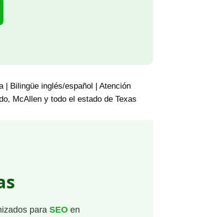
 | Bilingüe inglés/español | Atención
edo, McAllen y todo el estado de Texas
as
imizados para
SEO
en