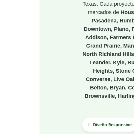
Texas. Cada proyecto 
mercados de
Hous
Pasadena, Humbl
Downtown, Plano, Fr
Addison, Farmers B
Grand Prairie, Mans
North Richland Hill
Leander, Kyle, B
Heights, Stone 
Converse, Live Oak
Belton, Bryan, Co
Brownsville, Harlin
Diseño Responsive